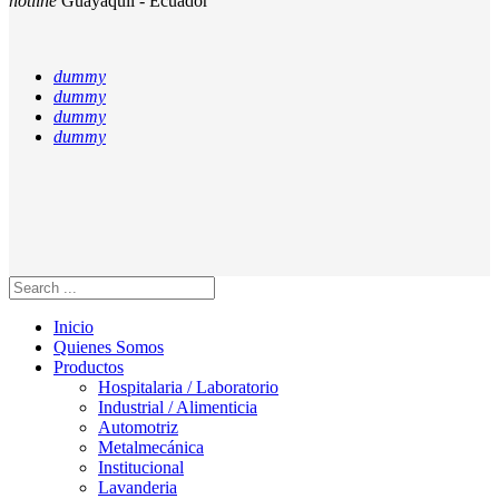
hotline
Guayaquil - Ecuador
dummy
dummy
dummy
dummy
Inicio
Quienes Somos
Productos
Hospitalaria / Laboratorio
Industrial / Alimenticia
Automotriz
Metalmecánica
Institucional
Lavanderia